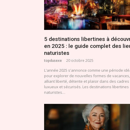
5 destinations libertines à découvr
en 2025 : le guide complet des lie
naturistes
topdusexe
20 octobre 2025
L'année 2025 s'annonce comme une période idé
pour explorer de nouvelles formes de vacances,
alliant liberté, détente et plaisir dans des cadres
luxueux et sécurisés. Les destinations libertines 
naturistes…