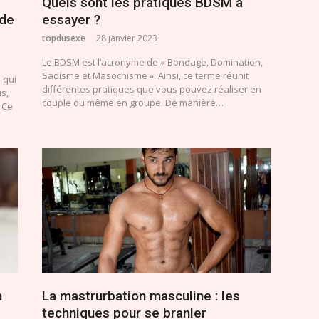
Quels sont les pratiques BDSM a
 de
essayer ?
topdusexe
28 janvier 2023
Le BDSM est l’acronyme de « Bondage, Domination,
Sadisme et Masochisme ». Ainsi, ce terme réunit
 qui
différentes pratiques que vous pouvez réaliser en
s,
couple ou même en groupe. De manière…
 Ce
n
La mastrurbation masculine : les
techniques pour se branler