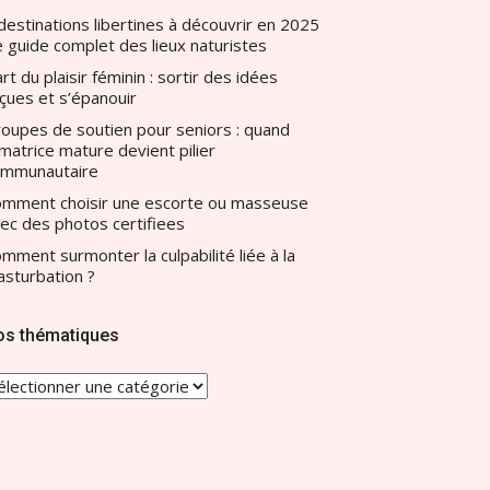
destinations libertines à découvrir en 2025
le guide complet des lieux naturistes
art du plaisir féminin : sortir des idées
çues et s’épanouir
oupes de soutien pour seniors : quand
amatrice mature devient pilier
ommunautaire
mment choisir une escorte ou masseuse
ec des photos certifiees
mment surmonter la culpabilité liée à la
sturbation ?
os thématiques
OS
HÉMATIQUES