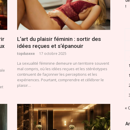
de
!
ir
L’art du plaisir féminin : sortir des
ux
idées reçues et s’épanouir
topdusexe
17 octobre 2025
La sexualité féminine demeure un territoire souvent
mal compris, où les idées reçues et les stéréotypes
ale
continuent de façonner les perceptions et les
expériences. Pourtant, comprendre et célébrer le
plaisir…
et
« 
Ar