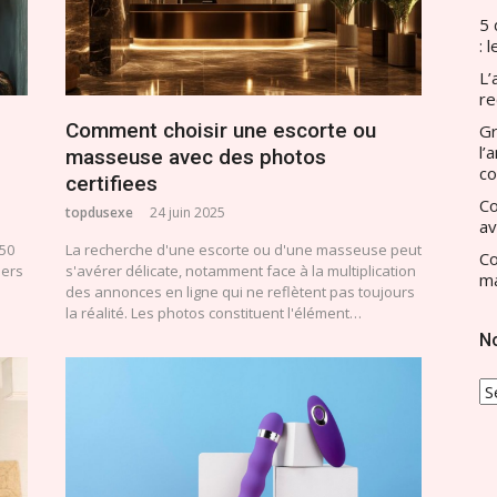
5 
: 
L’
re
Comment choisir une escorte ou
Gr
l’
masseuse avec des photos
c
certifiees
Co
topdusexe
24 juin 2025
av
50
La recherche d'une escorte ou d'une masseuse peut
Co
iers
s'avérer délicate, notamment face à la multiplication
ma
des annonces en ligne qui ne reflètent pas toujours
la réalité. Les photos constituent l'élément…
N
N
T