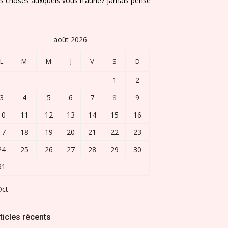
s choses auxquels vous n’auriez jamais pensé
août 2026
L
M
M
J
V
S
D
1
2
3
4
5
6
7
8
9
10
11
12
13
14
15
16
17
18
19
20
21
22
23
24
25
26
27
28
29
30
31
Oct
ticles récents