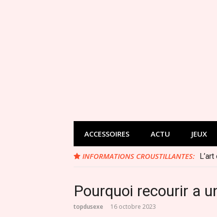
Aller
au
contenu
ACCESSOIRES
ACTU
JEUX
INFORMATIONS CROUSTILLANTES:
L’art
Pourquoi recourir a u
topdusexe
16 octobre 2023