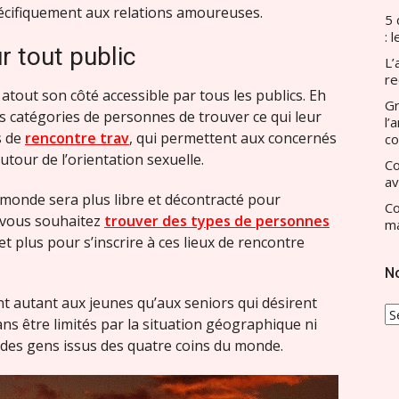
pécifiquement aux relations amoureuses.
5 
: 
r tout public
L’
re
atout son côté accessible par tous les publics. Eh
Gr
s les catégories de personnes de trouver ce qui leur
l’
s de
rencontre trav
, qui permettent aux concernés
c
utour de l’orientation sexuelle.
Co
av
 monde sera plus libre et décontracté pour
Co
 vous souhaitez
trouver des types de personnes
ma
s et plus pour s’inscrire à ces lieux de rencontre
N
ent autant aux jeunes qu’aux seniors qui désirent
N
ns être limités par la situation géographique ni
T
gir des gens issus des quatre coins du monde.