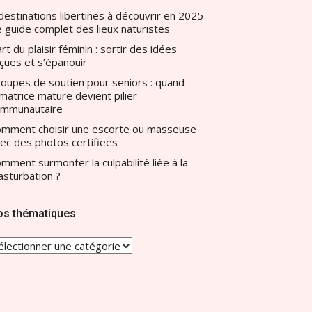
destinations libertines à découvrir en 2025
le guide complet des lieux naturistes
art du plaisir féminin : sortir des idées
çues et s’épanouir
oupes de soutien pour seniors : quand
amatrice mature devient pilier
ommunautaire
mment choisir une escorte ou masseuse
ec des photos certifiees
mment surmonter la culpabilité liée à la
sturbation ?
os thématiques
OS
HÉMATIQUES