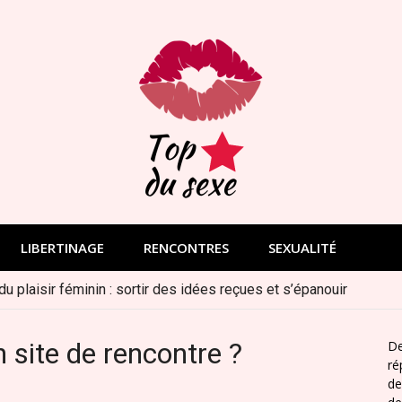
Découvrez les plaisirs du sexe
LIBERTINAGE
RENCONTRES
SEXUALITÉ
 du plaisir féminin : sortir des idées reçues et s’épanouir
n site de rencontre ?
De
ré
de